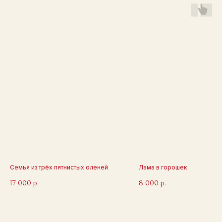
Семья из трёх пятнистых оленей
Лама в горошек
17 000
8 000
р.
р.